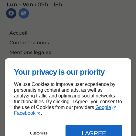
Lun - Ven :
09h - 18h
Accueil
Contactez-nous
Mentions légales
Plan du site
Your privacy is our priority
We use Cookies to improve user experience by
Haut de page
personalising content and ads, as well as
analyzing traffic and optimizing social networks
functionalities. By clicking "I Agree" you consent to
the use of Cookies from our providers
Google
Facebook
.
I AGREE
Customize