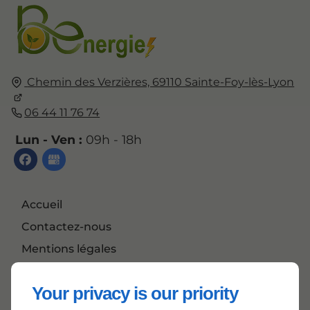
Chemin des Verzières, 69110 Sainte-Foy-lès-Lyon
06 44 11 76 74
Lun - Ven :
09h - 18h
Accueil
Contactez-nous
Mentions légales
Plan du site
Your privacy is our priority