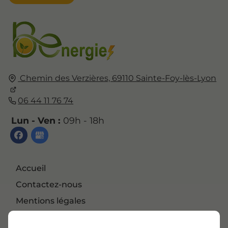
Chemin des Verzières, 69110 Sainte-Foy-lès-Lyon
06 44 11 76 74
Lun - Ven :
09h - 18h
Accueil
Contactez-nous
Mentions légales
Plan du site